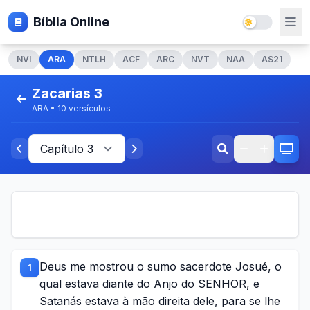
Bíblia Online
NVI
ARA
NTLH
ACF
ARC
NVT
NAA
AS21
Zacarias 3
ARA • 10 versículos
Deus me mostrou o sumo sacerdote Josué, o
1
qual estava diante do Anjo do SENHOR, e
Satanás estava à mão direita dele, para se lhe