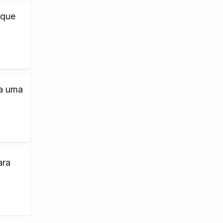
 que
la uma
ara