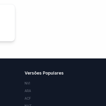
Versões Populares
NVI
ARA
ACF
NVT