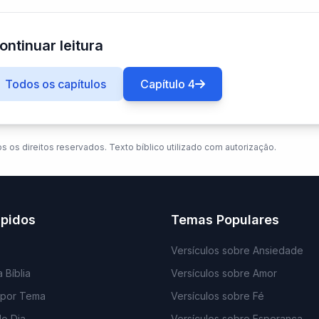
ontinuar leitura
Todos os capítulos
Capítulo 4
os os direitos reservados. Texto bíblico utilizado com autorização.
ápidos
Temas Populares
Versículos sobre Ansiedade
 Bíblia
Versículos sobre Amor
 por Tema
Versículos sobre Fé
do Dia
Versículos sobre Esperança