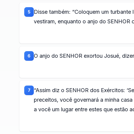
Disse também: “Coloquem um turbante l
5
vestiram, enquanto o anjo do SENHOR 
O anjo do SENHOR exortou Josué, dize
6
“Assim diz o SENHOR dos Exércitos: ‘S
7
preceitos, você governará a minha casa
a você um lugar entre estes que estão aq