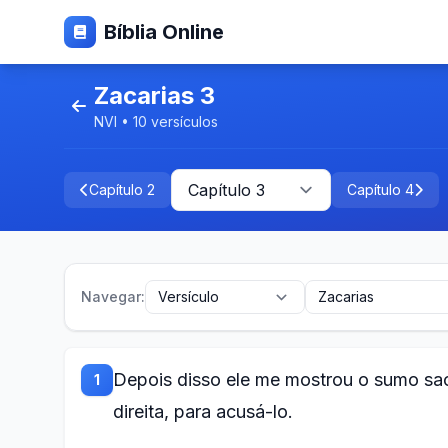
Bíblia Online
Zacarias 3
NVI • 10 versículos
Capítulo 2
Capítulo 4
Navegar:
Depois disso ele me mostrou o sumo sa
1
direita, para acusá-lo.