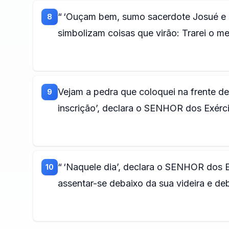
“ ‘Ouçam bem, sumo sacerdote Josué e 
8
simbolizam coisas que virão: Trarei o m
Vejam a pedra que coloquei na frente de 
9
inscrição’, declara o SENHOR dos Exérci
“ ‘Naquele dia’, declara o SENHOR dos 
10
assentar-se debaixo da sua videira e deba