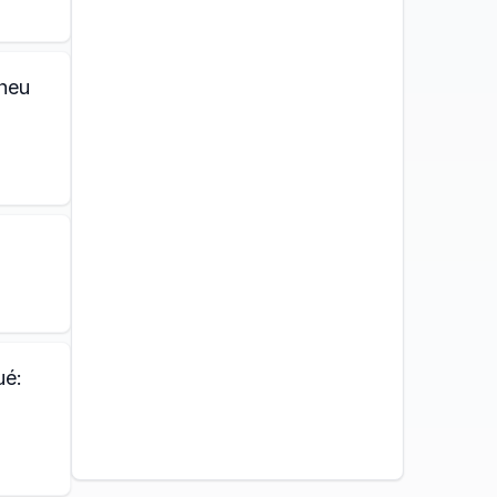
heu
ué: