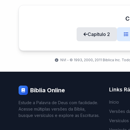
C
Capítulo 2
NVI - ©️ 1993, 2000, 2011 Biblica Inc. Tod
Links R
Bíblia Online
Início
Estude a Palavra de Deus com facilidade.
Acesse múltiplas versões da Bíblia,
Versões da
busque versículos e explore as Escrituras.
Versículos
Versículo 