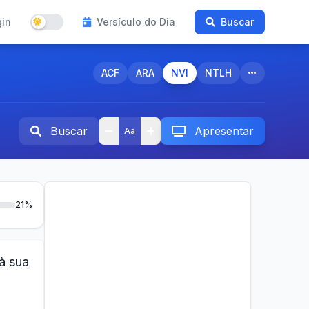
gin
Versículo do Dia
Buscar
ACF
ARA
NVI
NTLH
Buscar
Apresentar
Aa
21%
à sua