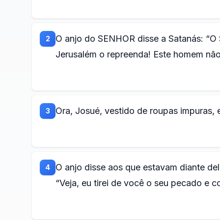
O anjo do SENHOR disse a Satanás: “
2
Jerusalém o repreenda! Este homem não 
Ora, Josué, vestido de roupas impuras, 
3
O anjo disse aos que estavam diante del
4
“Veja, eu tirei de você o seu pecado e c