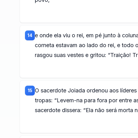
e onde ela viu o rei, em pé junto à colu
14
corneta estavam ao lado do rei, e todo 
rasgou suas vestes e gritou: “Traição! Tr
O sacerdote Joiada ordenou aos lídere
15
tropas: “Levem-na para fora por entre as
sacerdote dissera: “Ela não será morta