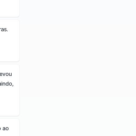
ras.
levou
aindo,
o ao