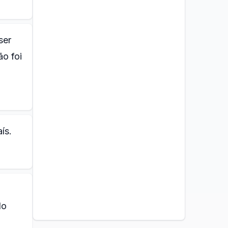
ser
ão foi
ís.
do