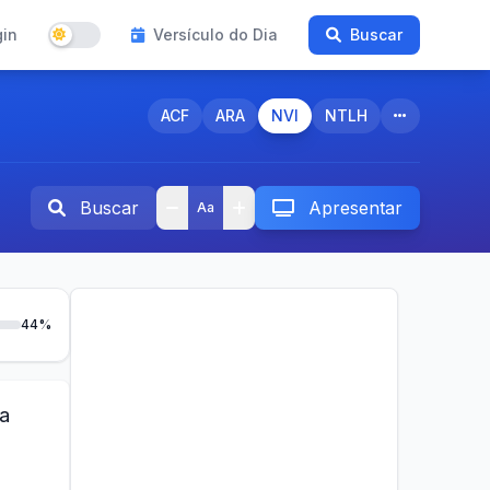
gin
Versículo do Dia
Buscar
ACF
ARA
NVI
NTLH
Buscar
Apresentar
Aa
44%
ia