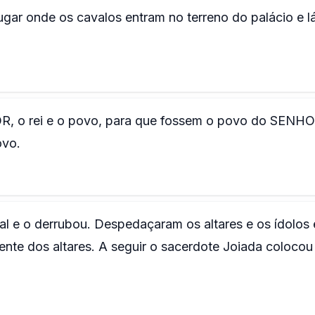
ugar onde os cavalos entram no terreno do palácio e l
OR, o rei e o povo, para que fossem o povo do SENH
ovo.
l e o derrubou. Despedaçaram os altares e os ídolos 
nte dos altares. A seguir o sacerdote Joiada colocou