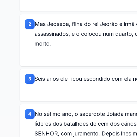
Mas Jeoseba, filha do rei Jeorão e irmã
2
assassinados, e o colocou num quarto, c
morto.
Seis anos ele ficou escondido com ela 
3
No sétimo ano, o sacerdote Joiada ma
4
líderes dos batalhões de cem dos cário
SENHOR, com juramento. Depois lhes mos