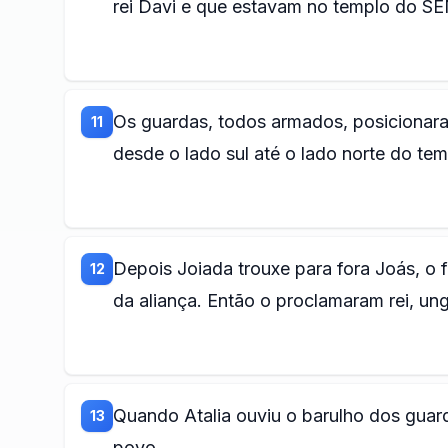
rei Davi e que estavam no templo do 
Os guardas, todos armados, posicionaram
11
desde o lado sul até o lado norte do tem
Depois Joiada trouxe para fora Joás, o f
12
da aliança. Então o proclamaram rei, ung
Quando Atalia ouviu o barulho dos gua
13
povo,