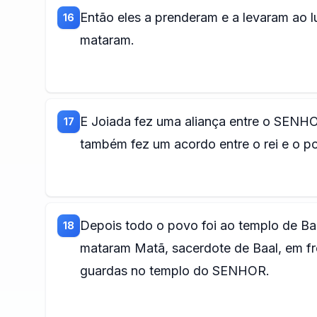
Então eles a prenderam e a levaram ao l
16
mataram.
E Joiada fez uma aliança entre o SENH
17
também fez um acordo entre o rei e o p
Depois todo o povo foi ao templo de Baa
18
mataram Matã, sacerdote de Baal, em fre
guardas no templo do SENHOR.