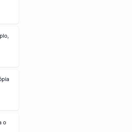
plo,
ópia
a o