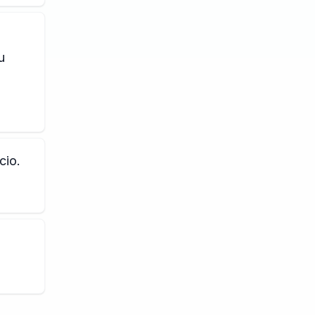
u
cio.