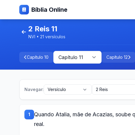
Bíblia Online
2 Reis 11
NVI • 21 versículos
Capítulo 10
Capítulo 12
Navegar:
Quando Atalia, mãe de Acazias, soube q
1
real.