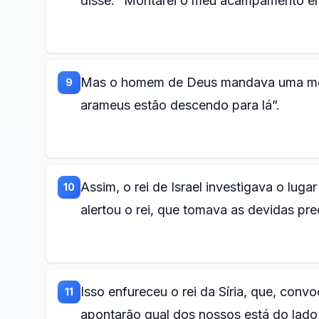
disse: “Montarei o meu acampamento em 
Mas o homem de Deus mandava uma mensag
9
arameus estão descendo para lá”.
Assim, o rei de Israel investigava o lu
10
alertou o rei, que tomava as devidas pr
Isso enfureceu o rei da Síria, que, con
11
apontarão qual dos nossos está do lado d