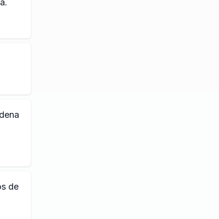
a.
rdena
os de