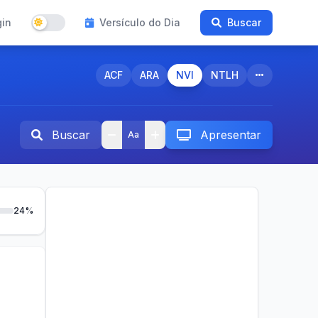
gin
Versículo do Dia
Buscar
ACF
ARA
NVI
NTLH
Buscar
Apresentar
Aa
24%