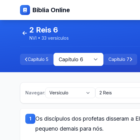
Bíblia Online
2 Reis 6
NVI • 33 versículos
Capítulo 5
Capítulo 7
Navegar:
Os discípulos dos profetas disseram a E
1
pequeno demais para nós.