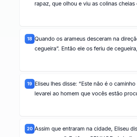
rapaz, que olhou e viu as colinas cheias
Quando os arameus desceram na direção
18
cegueira”. Então ele os feriu de cegueir
Eliseu lhes disse: “Este não é o caminh
19
levarei ao homem que vocês estão procu
Assim que entraram na cidade, Eliseu d
20