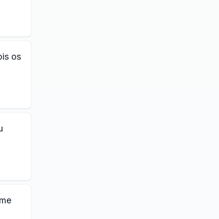
is os
u
 me