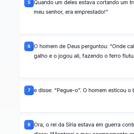
Quando um deles estava cortando um tron
5
meu senhor, era emprestado!”
O homem de Deus perguntou: “Onde caiu
6
galho e o jogou ali, fazendo o ferro flutu
e disse: “Pegue-o”. O homem esticou o 
7
Ora, o rei da Síria estava em guerra cont
8