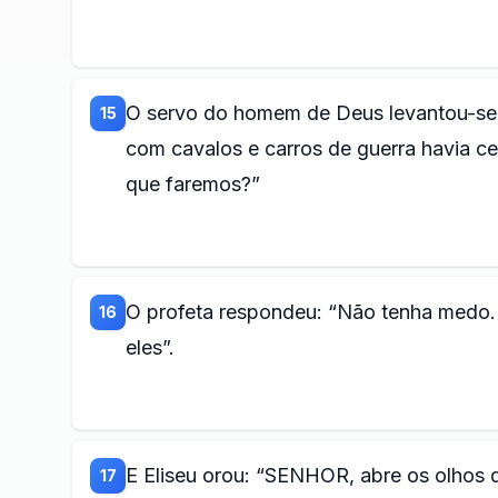
O servo do homem de Deus levantou-se 
15
com cavalos e carros de guerra havia c
que faremos?”
O profeta respondeu: “Não tenha medo
16
eles”.
E Eliseu orou: “SENHOR, abre os olhos 
17