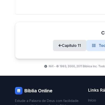
C
Capítulo 11
Tod
NVI - ©️ 1993, 2000, 2011 Biblica Inc. Tod
Links R
Bíblia Online
Início
Estude a Palavra de Deus com facilidade.