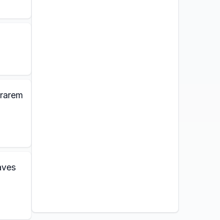
ararem
aves