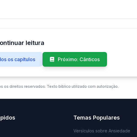
ontinuar leitura
os os capítulos
Próximo: Cânticos
os os direitos reservados. Texto bíblico utilizado com autorização.
ápidos
Temas Populares
Versículos sobre Ansiedade