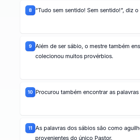
“Tudo sem sentido! Sem sentido!”, diz o
8
Além de ser sábio, o mestre também en
9
colecionou muitos provérbios.
Procurou também encontrar as palavras c
10
As palavras dos sábios são como aguilh
11
provenientes do único Pastor.