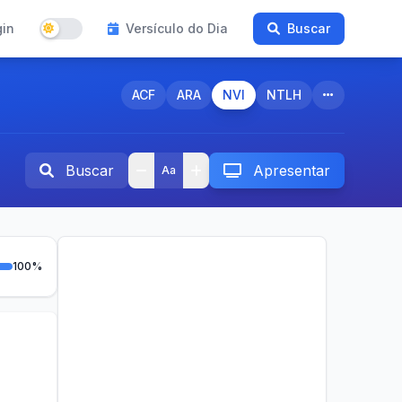
gin
Versículo do Dia
Buscar
ACF
ARA
NVI
NTLH
Buscar
Apresentar
Aa
100%