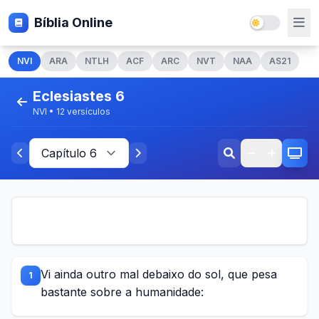
Bíblia Online
NVI
ARA
NTLH
ACF
ARC
NVT
NAA
AS21
Eclesiastes 6
NVI • 12 versículos
Vi ainda outro mal debaixo do sol, que pesa
1
bastante sobre a humanidade: